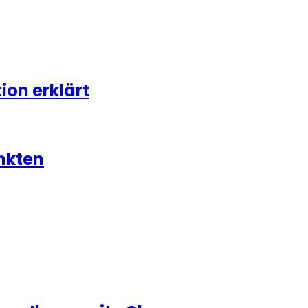
on erklärt
nkten