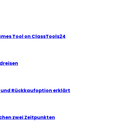
ames Tool on ClassTools24
ndreisen
und Rückkaufoption erklärt
chen zwei Zeitpunkten