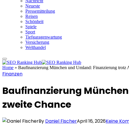
Nachricht
Neueste
Pressemitteilung
Reisen
Schönheit
Spiele
Sport
Tiefgaragenwartung
Versicherung
Welthandel
Home
»
Baufinanzierung München und Umland: Finanzierung trotz 
Finanzen
Baufinanzierung München 
zweite Chance
By
Daniel Fischer
April 16, 2026
Keine Ko