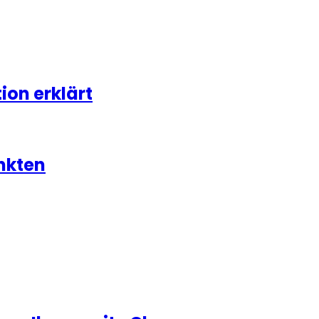
on erklärt
nkten