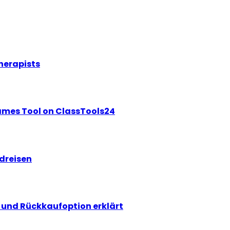
herapists
ames Tool on ClassTools24
ndreisen
und Rückkaufoption erklärt