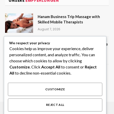
UNSERE
EMPFEHLUNGEN
Hanam Business Trip Massage with
Skilled Mobile Therapists
August 7, 2026
We respect your privacy
Create Random Picks Instantly with the
Cookies help us improve your experience, deliver
Wheel of Names Tool on ClassTools24
personalized content, and analyze traffic. You can
August 6, 2026
choose which cookies to allow by clicking
Customize
. Click
Accept All
to consent or
Reject
Privater Chauffeur in Südindien für
All
to decline non-essential cookies.
individuelle Rundreisen
August 6, 2026
CUSTOMIZE
REJECT ALL