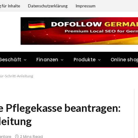
 für Inhalte
Datenschutzerklärung
Impressum
Geschäft
Finanzen
Produkte
Online sho
für-Schritt-Anleitung
e Pflegekasse beantragen:
leitung
entare
2 Mins Read