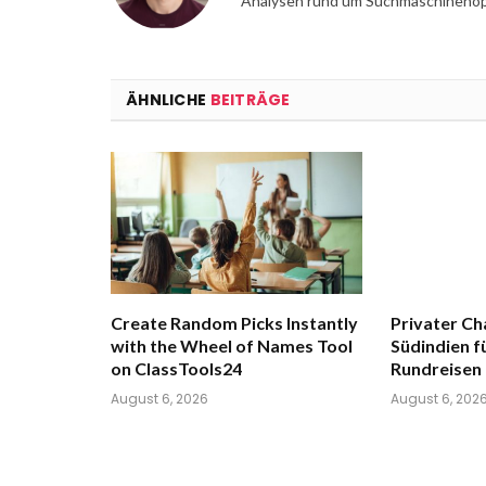
Analysen rund um Suchmaschinenopt
ÄHNLICHE
BEITRÄGE
Create Random Picks Instantly
Privater Ch
with the Wheel of Names Tool
Südindien fü
on ClassTools24
Rundreisen
August 6, 2026
August 6, 202