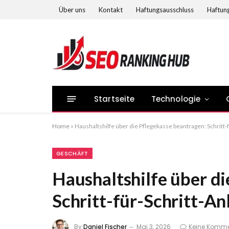
Über uns
Kontakt
Haftungsausschluss
Haftung
Startseite
Technologie
Home
»
Haushaltshilfe über die Pflegekasse beantragen: Schritt-
GESCHÄFT
Haushaltshilfe über di
Schritt-für-Schritt-An
By
Daniel Fischer
Mai 3, 2026
Keine Komm