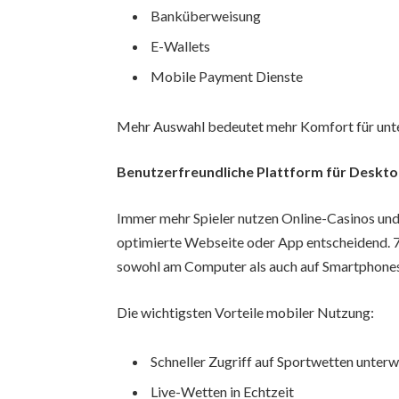
Banküberweisung
E-Wallets
Mobile Payment Dienste
Mehr Auswahl bedeutet mehr Komfort für unt
Benutzerfreundliche Plattform für Deskt
Immer mehr Spieler nutzen Online-Casinos und
optimierte Webseite oder App entscheidend. 7
sowohl am Computer als auch auf Smartphone
Die wichtigsten Vorteile mobiler Nutzung:
Schneller Zugriff auf Sportwetten unter
Live-Wetten in Echtzeit