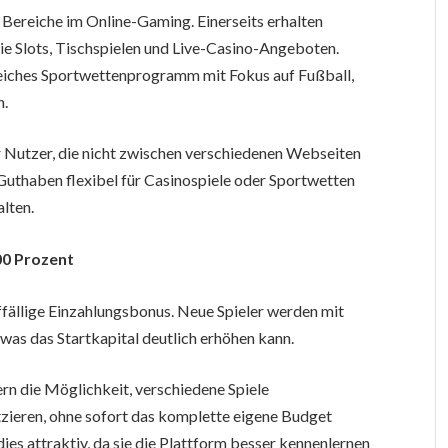
Bereiche im Online-Gaming. Einerseits erhalten
ie Slots, Tischspielen und Live-Casino-Angeboten.
reiches Sportwettenprogramm mit Fokus auf Fußball,
n.
r Nutzer, die nicht zwischen verschiedenen Webseiten
Guthaben flexibel für Casinospiele oder Sportwetten
lten.
00 Prozent
uffällige Einzahlungsbonus. Neue Spieler werden mit
was das Startkapital deutlich erhöhen kann.
ern die Möglichkeit, verschiedene Spiele
tzieren, ohne sofort das komplette eigene Budget
dies attraktiv, da sie die Plattform besser kennenlernen