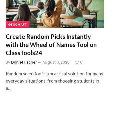
GESCHÄFT
Create Random Picks Instantly
with the Wheel of Names Tool on
ClassTools24
By
Daniel Fischer
August 6, 2026
0
Random selection is a practical solution for many
everyday situations, from choosing students in
a…