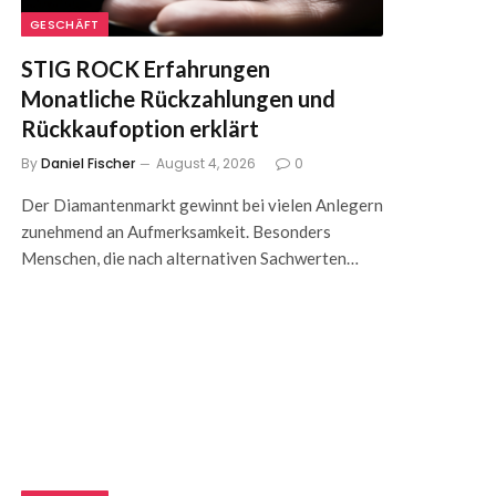
GESCHÄFT
STIG ROCK Erfahrungen
Monatliche Rückzahlungen und
Rückkaufoption erklärt
By
Daniel Fischer
August 4, 2026
0
Der Diamantenmarkt gewinnt bei vielen Anlegern
zunehmend an Aufmerksamkeit. Besonders
Menschen, die nach alternativen Sachwerten…