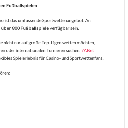
en Fußballspielen
ino ist das umfassende Sportwettenangebot. An
n
über 800 Fußballspiele
verfügbar sein.
 die nicht nur auf große Top-Ligen wetten möchten,
en oder internationalen Turnieren suchen.
7ABet
exibles Spielerlebnis für Casino- und Sportwettenfans.
ören: