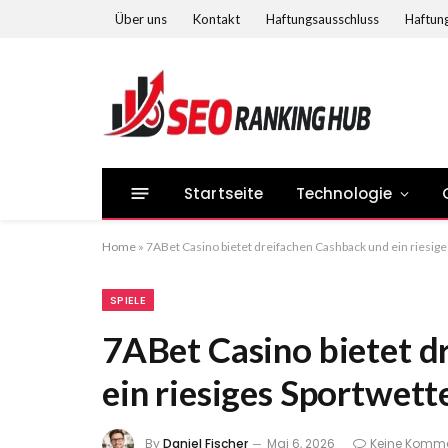
Über uns
Kontakt
Haftungsausschluss
Haftung
Startseite
Technologie
Home
»
7ABet Casino bietet dreifachen Cashback und ein riesig
SPIELE
7ABet Casino bietet d
ein riesiges Sportwet
By
Daniel Fischer
Mai 6, 2026
Keine Komm