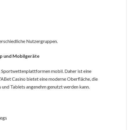
erschiedliche Nutzergruppen.
op und Mobilgeräte
 Sportwettenplattformen mobil. Daher ist eine
ABet Casino bietet eine moderne Oberfläche, die
s und Tablets angenehm genutzt werden kann.
wegs