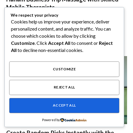
Mobile Therapists
We respect your privacy
By
Daniel Fischer
August 7, 2026
0
Cookies help us improve your experience, deliver
Introduction to Business Trip Massage Benefits for
personalized content, and analyze traffic. You can
Corporate Travelers Corporate travel has become an
choose which cookies to allow by clicking
essential…
Customize
. Click
Accept All
to consent or
Reject
All
to decline non-essential cookies.
CUSTOMIZE
REJECT ALL
ACCEPT ALL
Powered by
GESCHÄFT
Create Random Picks Instantly with the