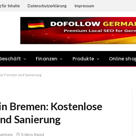
 für Inhalte
Datenschutzerklärung
Impressum
Geschäft
Finanzen
Produkte
Online sho
ür Fenster und Sanierung
in Bremen: Kostenlose
und Sanierung
entare
5 Mins Read