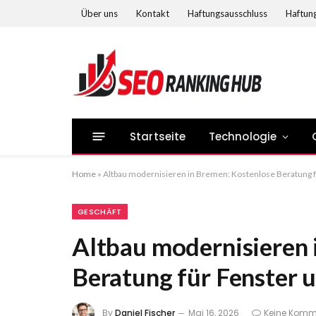
Über uns
Kontakt
Haftungsausschluss
Haftung
Startseite
Technologie
Home
»
Altbau modernisieren in Bremen: Kostenlose Beratung f
GESCHÄFT
Altbau modernisieren 
Beratung für Fenster 
By
Daniel Fischer
Mai 16, 2026
Keine Komm