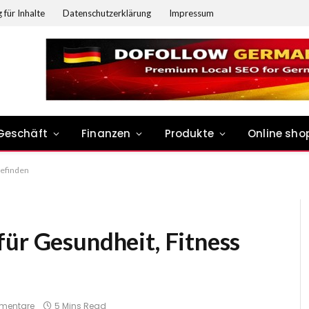
 für Inhalte
Datenschutzerklärung
Impressum
Geschäft
Finanzen
Produkte
Online sho
befinden
für Gesundheit, Fitness
mentare
5 Mins Read