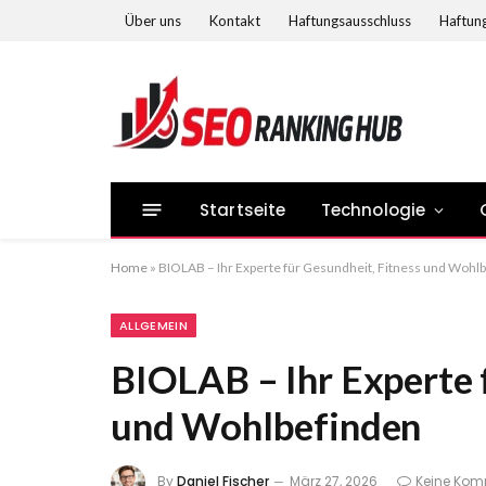
Über uns
Kontakt
Haftungsausschluss
Haftung
Startseite
Technologie
Home
»
BIOLAB – Ihr Experte für Gesundheit, Fitness und Wohl
ALLGEMEIN
BIOLAB – Ihr Experte 
und Wohlbefinden
By
Daniel Fischer
März 27, 2026
Keine Kom