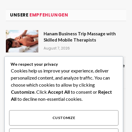
UNSERE
EMPFEHLUNGEN
Hanam Business Trip Massage with
Skilled Mobile Therapists
August 7, 2026
We respect your privacy
Create Random Picks Instantly with the
Cookies help us improve your experience, deliver
Wheel of Names Tool on ClassTools24
personalized content, and analyze traffic. You can
August 6, 2026
choose which cookies to allow by clicking
Customize
. Click
Accept All
to consent or
Reject
Privater Chauffeur in Südindien für
All
to decline non-essential cookies.
individuelle Rundreisen
August 6, 2026
CUSTOMIZE