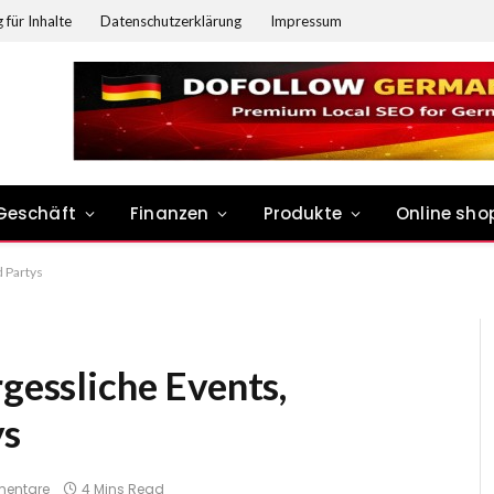
 für Inhalte
Datenschutzerklärung
Impressum
Geschäft
Finanzen
Produkte
Online sho
d Partys
rgessliche Events,
ys
mentare
4 Mins Read