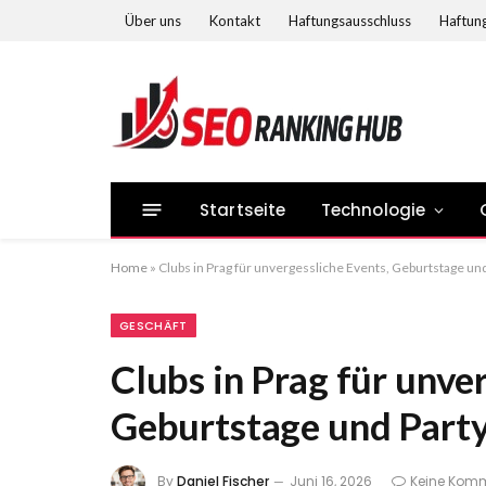
Über uns
Kontakt
Haftungsausschluss
Haftung
Startseite
Technologie
Home
»
Clubs in Prag für unvergessliche Events, Geburtstage un
GESCHÄFT
Clubs in Prag für unve
Geburtstage und Part
By
Daniel Fischer
Juni 16, 2026
Keine Kom