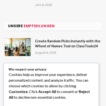
Juni 8, 2026
UNSERE
EMPFEHLUNGEN
Create Random Picks Instantly with the
Wheel of Names Tool on ClassTools24
August 6, 2026
Privater Chauffeur in Südindien für
We respect your privacy
individuelle Rundreisen
Cookies help us improve your experience, deliver
August 6, 2026
personalized content, and analyze traffic. You can
choose which cookies to allow by clicking
Customize
. Click
Accept All
to consent or
Reject
STIG ROCK Erfahrungen Monatliche
Rückzahlungen und Rückkaufoption
All
to decline non-essential cookies.
erklärt