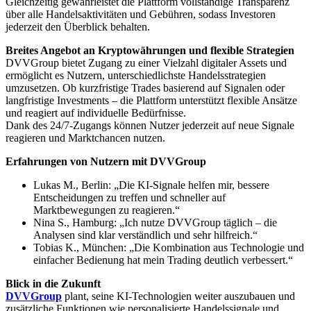
Gleichzeitig gewährleistet die Plattform vollständige Transparenz
über alle Handelsaktivitäten und Gebühren, sodass Investoren
jederzeit den Überblick behalten.
Breites Angebot an Kryptowährungen und flexible Strategien
DVVGroup bietet Zugang zu einer Vielzahl digitaler Assets und
ermöglicht es Nutzern, unterschiedlichste Handelsstrategien
umzusetzen. Ob kurzfristige Trades basierend auf Signalen oder
langfristige Investments – die Plattform unterstützt flexible Ansätze
und reagiert auf individuelle Bedürfnisse.
Dank des 24/7-Zugangs können Nutzer jederzeit auf neue Signale
reagieren und Marktchancen nutzen.
Erfahrungen von Nutzern mit DVVGroup
Lukas M., Berlin: „Die KI-Signale helfen mir, bessere
Entscheidungen zu treffen und schneller auf
Marktbewegungen zu reagieren.“
Nina S., Hamburg: „Ich nutze DVVGroup täglich – die
Analysen sind klar verständlich und sehr hilfreich.“
Tobias K., München: „Die Kombination aus Technologie und
einfacher Bedienung hat mein Trading deutlich verbessert.“
Blick in die Zukunft
DVVGroup
plant, seine KI-Technologien weiter auszubauen und
zusätzliche Funktionen wie personalisierte Handelssignale und