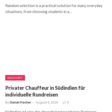
Random selection is a practical solution for many everyday
situations, from choosing students in a…
GESCHÄFT
Privater Chauffeur in Südindien für
individuelle Rundreisen
By
Daniel Fischer
August 6, 2026
0
Südindien ist eine der abwechslungsreichsten Regionen