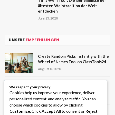
Tiflis Wein Tour: Die Geheimnisse der
ältesten Weintradition der Welt
entdecken
Juni 23, 2026
UNSERE
EMPFEHLUNGEN
Create Random Picks Instantly with the
Wheel of Names Tool on ClassTools24
August 6, 2026
Privater Chauffeur in Südindien für
We respect your privacy
individuelle Rundreisen
Cookies help us improve your experience, deliver
August 6, 2026
personalized content, and analyze traffic. You can
choose which cookies to allow by clicking
Customize
. Click
Accept All
to consent or
Reject
STIG ROCK Erfahrungen Monatliche