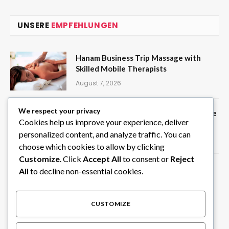
UNSERE
EMPFEHLUNGEN
Hanam Business Trip Massage with
Skilled Mobile Therapists
August 7, 2026
We respect your privacy
Create Random Picks Instantly with the
Cookies help us improve your experience, deliver
Wheel of Names Tool on ClassTools24
personalized content, and analyze traffic. You can
August 6, 2026
choose which cookies to allow by clicking
Customize
. Click
Accept All
to consent or
Reject
Privater Chauffeur in Südindien für
All
to decline non-essential cookies.
individuelle Rundreisen
August 6, 2026
CUSTOMIZE