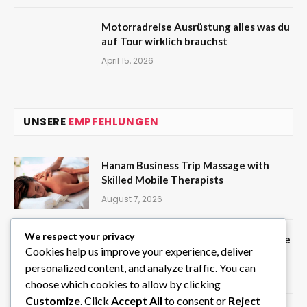
Motorradreise Ausrüstung alles was du
auf Tour wirklich brauchst
April 15, 2026
UNSERE
EMPFEHLUNGEN
Hanam Business Trip Massage with
Skilled Mobile Therapists
August 7, 2026
We respect your privacy
Create Random Picks Instantly with the
Cookies help us improve your experience, deliver
Wheel of Names Tool on ClassTools24
personalized content, and analyze traffic. You can
August 6, 2026
choose which cookies to allow by clicking
Customize
. Click
Accept All
to consent or
Reject