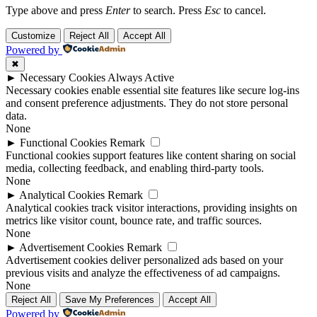
Type above and press
Enter
to search. Press
Esc
to cancel.
Customize
Reject All
Accept All
Powered by
✖
►
Necessary Cookies
Always Active
Necessary cookies enable essential site features like secure log-ins
and consent preference adjustments. They do not store personal
data.
None
►
Functional Cookies
Remark
Functional cookies support features like content sharing on social
media, collecting feedback, and enabling third-party tools.
None
►
Analytical Cookies
Remark
Analytical cookies track visitor interactions, providing insights on
metrics like visitor count, bounce rate, and traffic sources.
None
►
Advertisement Cookies
Remark
Advertisement cookies deliver personalized ads based on your
previous visits and analyze the effectiveness of ad campaigns.
None
Reject All
Save My Preferences
Accept All
Powered by