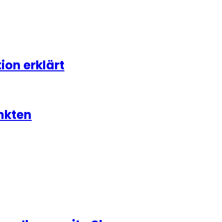
on erklärt
nkten