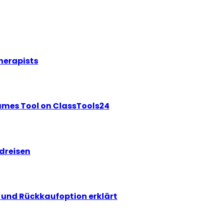
herapists
ames Tool on ClassTools24
ndreisen
und Rückkaufoption erklärt