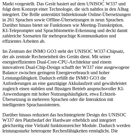
Markt vorgestellt. Das Gerät basiert auf dem UNISOC W337 und
folgt dem Konzept einer Technologie, die sich nahtlos in den Alltag
integriert. Die Brille unterstützt bidirektionale Online-Übersetzungen
in 261 Sprachen sowie Offline-Übersetzungen in neun Sprachen.
Darüber hinaus bietet sie Funktionen wie Meeting-Transkription,
KI-Teleprompter und Sprachbiometrie-Erkennung und deckt damit
zahlreiche Szenarien für mehrsprachige Kommunikation und
effizientes Arbeiten ab.
Im Zentrum der INMO GO3 steht der UNISOC W337-Chipsatz,
der als zentrale Recheneinheit des Geräts dient. Mit seiner
energieeffizienten Dual-Core-CPU-Architektur und einem
innovativen Dual-Chip-Design schafft der W337 eine ausgewogene
Balance zwischen geringem Energieverbrauch und hoher
Leistungsfähigkeit. Dadurch erfüllt die INMO GO3 die
Anforderungen an eine ganztägige Akkulaufzeit und gewährleistet
zugleich einen stabilen und flüssigen Betrieb anspruchsvoller KI-
Anwendungen mit hoher Nutzungshäufigkeit, etwa Echtzeit-
Übersetzung in mehreren Sprachen oder die Interaktion mit
intelligenten Sprachassistenten.
Darüber hinaus reduziert das hochintegrierte Design des UNISOC
W337 den Platzbedarf der Hardware erheblich und integriert
gleichzeitig eine Vielzahl funktionsreicher Module. Dadurch werden
leistungsstarke heterogene Rechenfähigkeiten ermöglicht. Die