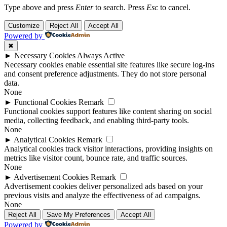
Type above and press
Enter
to search. Press
Esc
to cancel.
Customize
Reject All
Accept All
Powered by
✖
►
Necessary Cookies
Always Active
Necessary cookies enable essential site features like secure log-ins
and consent preference adjustments. They do not store personal
data.
None
►
Functional Cookies
Remark
Functional cookies support features like content sharing on social
media, collecting feedback, and enabling third-party tools.
None
►
Analytical Cookies
Remark
Analytical cookies track visitor interactions, providing insights on
metrics like visitor count, bounce rate, and traffic sources.
None
►
Advertisement Cookies
Remark
Advertisement cookies deliver personalized ads based on your
previous visits and analyze the effectiveness of ad campaigns.
None
Reject All
Save My Preferences
Accept All
Powered by