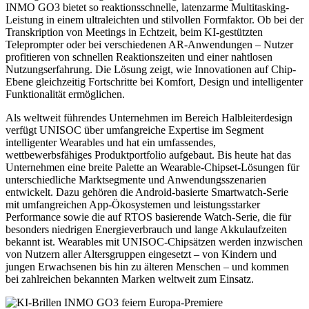
INMO GO3 bietet so reaktionsschnelle, latenzarme Multitasking-
Leistung in einem ultraleichten und stilvollen Formfaktor. Ob bei der
Transkription von Meetings in Echtzeit, beim KI-gestützten
Teleprompter oder bei verschiedenen AR-Anwendungen – Nutzer
profitieren von schnellen Reaktionszeiten und einer nahtlosen
Nutzungserfahrung. Die Lösung zeigt, wie Innovationen auf Chip-
Ebene gleichzeitig Fortschritte bei Komfort, Design und intelligenter
Funktionalität ermöglichen.
Als weltweit führendes Unternehmen im Bereich Halbleiterdesign
verfügt UNISOC über umfangreiche Expertise im Segment
intelligenter Wearables und hat ein umfassendes,
wettbewerbsfähiges Produktportfolio aufgebaut. Bis heute hat das
Unternehmen eine breite Palette an Wearable-Chipset-Lösungen für
unterschiedliche Marktsegmente und Anwendungsszenarien
entwickelt. Dazu gehören die Android-basierte Smartwatch-Serie
mit umfangreichen App-Ökosystemen und leistungsstarker
Performance sowie die auf RTOS basierende Watch-Serie, die für
besonders niedrigen Energieverbrauch und lange Akkulaufzeiten
bekannt ist. Wearables mit UNISOC-Chipsätzen werden inzwischen
von Nutzern aller Altersgruppen eingesetzt – von Kindern und
jungen Erwachsenen bis hin zu älteren Menschen – und kommen
bei zahlreichen bekannten Marken weltweit zum Einsatz.