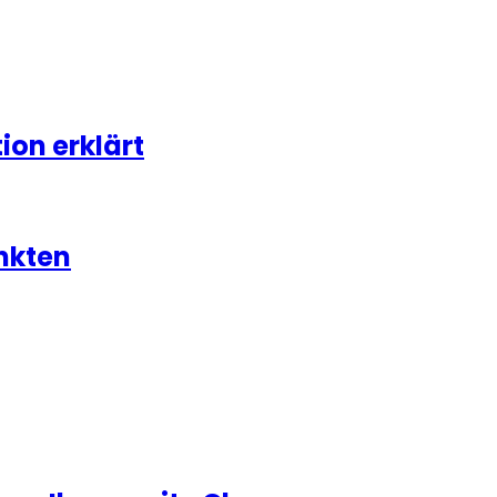
on erklärt
nkten