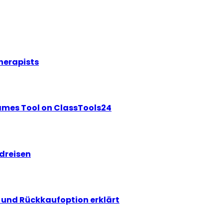
herapists
ames Tool on ClassTools24
ndreisen
und Rückkaufoption erklärt