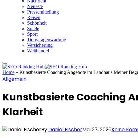
Nachricht
Neueste
Pressemitteilung
Reisen
Schönheit
Spiele
Sport
Tiefgaragenwartung
Versicherung
Welthandel
Home
»
Kunstbasierte Coaching Angebote im Landhaus Meiner Begeg
Allgemein
Kunstbasierte Coaching A
Klarheit
By
Daniel Fischer
Mai 27, 2026
Keine Ko