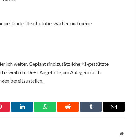
n meine Trades flexibel überwachen und meine
erlich weiter. Geplant sind zusätzliche KI-gestützte
und erweiterte DeFi-Angebote, um Anlegern noch
gen bereitzustellen.
Pinterest
LinkedIn
WhatsApp
Reddit
Tumblr
Email
Website