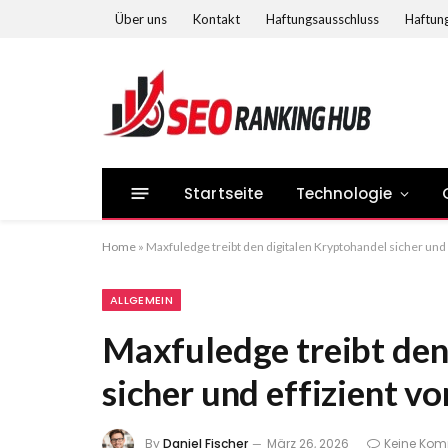
Über uns
Kontakt
Haftungsausschluss
Haftung
Startseite
Technologie
Home
»
Maxfuledge treibt den digitalen Kryptohandel sicher und 
ALLGEMEIN
Maxfuledge treibt den
sicher und effizient vo
By
Daniel Fischer
März 26, 2026
Keine Ko