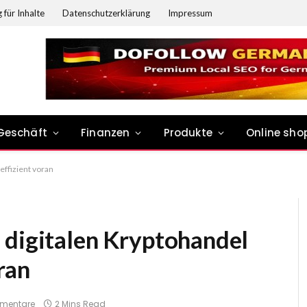
 für Inhalte
Datenschutzerklärung
Impressum
Geschäft
Finanzen
Produkte
Online sho
effizient voran
 digitalen Kryptohandel
ran
mmentare
2 Mins Read