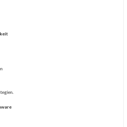
keit
en
tegien.
enware