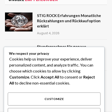
STIG ROCK Erfahrungen Monatliche
Rückzahlungen und Rückkaufoption
erklärt
August 4, 2026
Stundenrechner für genaue
Zeitberechnungen zwischen zwei
We respect your privacy
Zeitpunkten
Cookies help us improve your experience, deliver
August 3, 2026
personalized content, and analyze traffic. You can
choose which cookies to allow by clicking
Customize
. Click
Accept All
to consent or
Reject
Nachrichten aus Österreich über
Wirtschaft Technologie und nationale
All
to decline non-essential cookies.
Entwicklungen
August 3, 2026
CUSTOMIZE