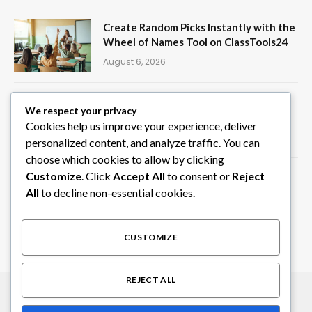
Create Random Picks Instantly with the
Wheel of Names Tool on ClassTools24
August 6, 2026
Privater Chauffeur in Südindien für
We respect your privacy
individuelle Rundreisen
Cookies help us improve your experience, deliver
August 6, 2026
personalized content, and analyze traffic. You can
choose which cookies to allow by clicking
Customize
. Click
Accept All
to consent or
Reject
STIG ROCK Erfahrungen Monatliche
Rückzahlungen und Rückkaufoption
All
to decline non-essential cookies.
erklärt
August 4, 2026
CUSTOMIZE
REJECT ALL
© 2026 Alle Rechte vorbehalten.
SEO Ranking Hub