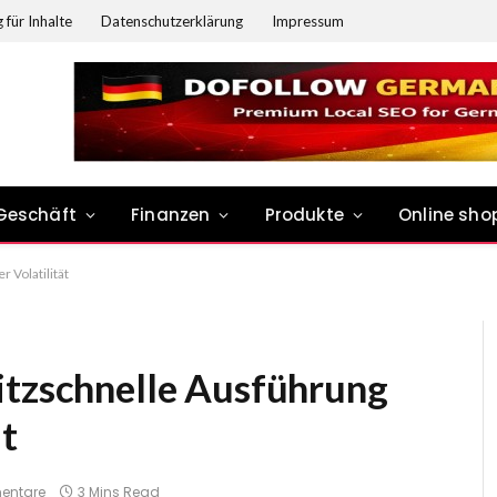
 für Inhalte
Datenschutzerklärung
Impressum
Geschäft
Finanzen
Produkte
Online sho
 Volatilität
itzschnelle Ausführung
ät
entare
3 Mins Read