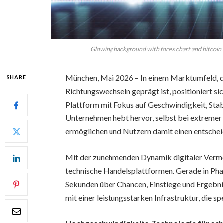
Glowing background with forex chart and bitcoin
München, Mai 2026 – In einem Marktumfeld, d
SHARE
Richtungswechseln geprägt ist, positioniert 
Plattform mit Fokus auf Geschwindigkeit, Stab
Unternehmen hebt hervor, selbst bei extremer 
ermöglichen und Nutzern damit einen entschei
Mit der zunehmenden Dynamik digitaler Verm
technische Handelsplattformen. Gerade in Ph
Sekunden über Chancen, Einstiege und Ergebni
mit einer leistungsstarken Infrastruktur, die 
Hochgeschwindigkeits-Technologie für sc