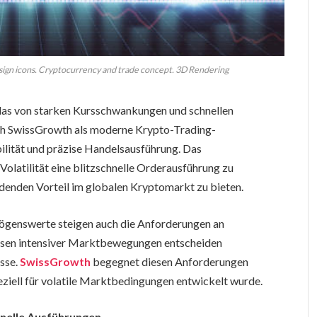
 sign icons. Cryptocurrency and trade concept. 3D Rendering
as von starken Kursschwankungen und schnellen
sich SwissGrowth als moderne Krypto-Trading-
ilität und präzise Handelsausführung. Das
Volatilität eine blitzschnelle Orderausführung zu
denden Vorteil im globalen Kryptomarkt zu bieten.
ögenswerte steigen auch die Anforderungen an
asen intensiver Marktbewegungen entscheiden
sse.
SwissGrowth
begegnet diesen Anforderungen
speziell für volatile Marktbedingungen entwickelt wurde.
hnelle Ausführungen