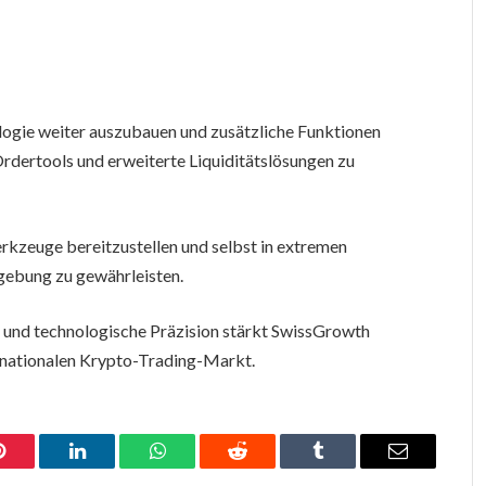
logie weiter auszubauen und zusätzliche Funktionen
Ordertools und erweiterte Liquiditätslösungen zu
erkzeuge bereitzustellen und selbst in extremen
gebung zu gewährleisten.
t und technologische Präzision stärkt SwissGrowth
ternationalen Krypto-Trading-Markt.
Pinterest
LinkedIn
WhatsApp
Reddit
Tumblr
Email