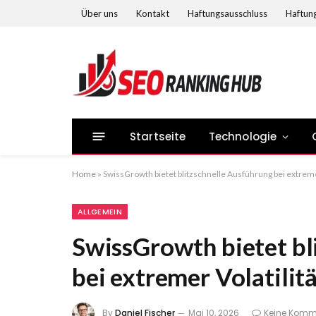
Über uns
Kontakt
Haftungsausschluss
Haftung
Startseite
Technologie
Home
»
SwissGrowth bietet blitzschnelle Ausführung bei extremer
ALLGEMEIN
SwissGrowth bietet bl
bei extremer Volatilit
By
Daniel Fischer
Mai 10, 2026
Keine Komm