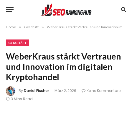
Home
»
Geschäft
»
WeberKraus stärkt Vertrauen und Innovation im digitalen Kryptohandel
GESCHÄFT
WeberKraus stärkt Vertrauen
und Innovation im digitalen
Kryptohandel
By
Daniel Fischer
März 2, 2026
Keine Kommentare
3 Mins Read