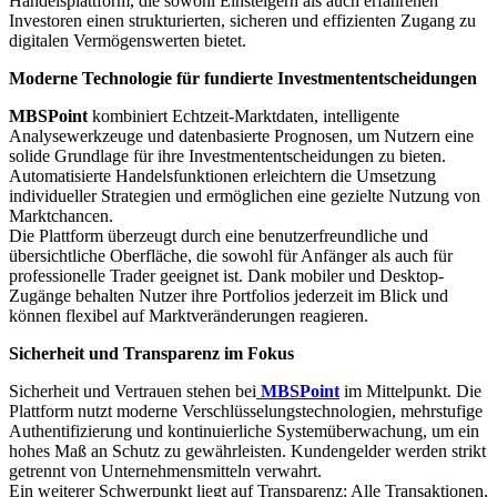
Handelsplattform, die sowohl Einsteigern als auch erfahrenen
Investoren einen strukturierten, sicheren und effizienten Zugang zu
digitalen Vermögenswerten bietet.
Moderne Technologie für fundierte Investmententscheidungen
MBSPoint
kombiniert Echtzeit-Marktdaten, intelligente
Analysewerkzeuge und datenbasierte Prognosen, um Nutzern eine
solide Grundlage für ihre Investmententscheidungen zu bieten.
Automatisierte Handelsfunktionen erleichtern die Umsetzung
individueller Strategien und ermöglichen eine gezielte Nutzung von
Marktchancen.
Die Plattform überzeugt durch eine benutzerfreundliche und
übersichtliche Oberfläche, die sowohl für Anfänger als auch für
professionelle Trader geeignet ist. Dank mobiler und Desktop-
Zugänge behalten Nutzer ihre Portfolios jederzeit im Blick und
können flexibel auf Marktveränderungen reagieren.
Sicherheit und Transparenz im Fokus
Sicherheit und Vertrauen stehen bei
MBSPoint
im Mittelpunkt. Die
Plattform nutzt moderne Verschlüsselungstechnologien, mehrstufige
Authentifizierung und kontinuierliche Systemüberwachung, um ein
hohes Maß an Schutz zu gewährleisten. Kundengelder werden strikt
getrennt von Unternehmensmitteln verwahrt.
Ein weiterer Schwerpunkt liegt auf Transparenz: Alle Transaktionen,