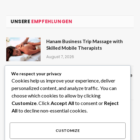
UNSERE
EMPFEHLUNGEN
Hanam Business Trip Massage with
Skilled Mobile Therapists
August 7, 2026
We respect your privacy
Create Random Picks Instantly with the
Cookies help us improve your experience, deliver
Wheel of Names Tool on ClassTools24
personalized content, and analyze traffic. You can
August 6, 2026
choose which cookies to allow by clicking
Customize
. Click
Accept All
to consent or
Reject
Privater Chauffeur in Südindien für
All
to decline non-essential cookies.
individuelle Rundreisen
August 6, 2026
CUSTOMIZE