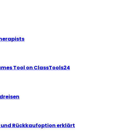
herapists
ames Tool on ClassTools24
ndreisen
und Rückkaufoption erklärt