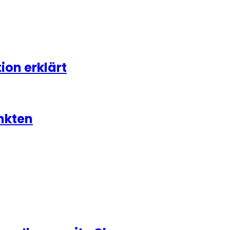
on erklärt
nkten