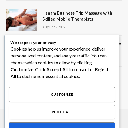
Hanam Business Trip Massage with
Skilled Mobile Therapists
August 7, 2026
We respect your privacy
Create Random Picks Instantly with the
Cookies help us improve your experience, deliver
Wheel of Names Tool on ClassTools24
personalized content, and analyze traffic. You can
August 6, 2026
choose which cookies to allow by clicking
Customize
. Click
Accept All
to consent or
Reject
Privater Chauffeur in Südindien für
All
to decline non-essential cookies.
individuelle Rundreisen
August 6, 2026
CUSTOMIZE
REJECT ALL
© 2026 Alle Rechte vorbehalten.
SEO Ranking Hub